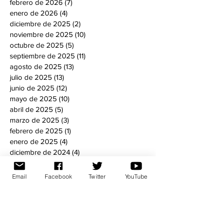
febrero de 2026
(7)
7 entradas
enero de 2026
(4)
4 entradas
diciembre de 2025
(2)
2 entradas
noviembre de 2025
(10)
10 entradas
octubre de 2025
(5)
5 entradas
septiembre de 2025
(11)
11 entradas
agosto de 2025
(13)
13 entradas
julio de 2025
(13)
13 entradas
junio de 2025
(12)
12 entradas
mayo de 2025
(10)
10 entradas
abril de 2025
(5)
5 entradas
marzo de 2025
(3)
3 entradas
febrero de 2025
(1)
1 entrada
enero de 2025
(4)
4 entradas
diciembre de 2024
(4)
4 entradas
noviembre de 2024
(8)
8 entradas
octubre de 2024
(6)
6 entradas
Email
Facebook
Twitter
YouTube
septiembre de 2024
(5)
5 entradas
agosto de 2024
(5)
5 entradas
julio de 2024
(6)
6 entradas
mayo de 2024
(8)
8 entradas