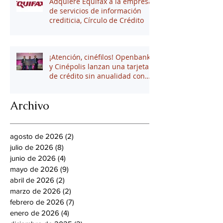
Adquiere Equifax a la empresa
de servicios de información
crediticia, Círculo de Crédito
¡Atención, cinéfilos! Openbank
y Cinépolis lanzan una tarjeta
de crédito sin anualidad con
hasta 16% en puntos
Archivo
agosto de 2026
(2)
2 entradas
julio de 2026
(8)
8 entradas
junio de 2026
(4)
4 entradas
mayo de 2026
(9)
9 entradas
abril de 2026
(2)
2 entradas
marzo de 2026
(2)
2 entradas
febrero de 2026
(7)
7 entradas
enero de 2026
(4)
4 entradas