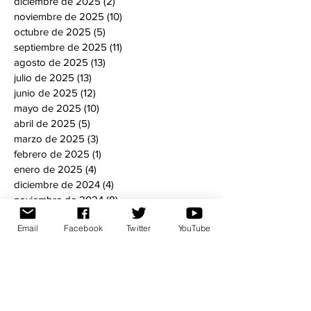
diciembre de 2025
(2)
2 entradas
noviembre de 2025
(10)
10 entradas
octubre de 2025
(5)
5 entradas
septiembre de 2025
(11)
11 entradas
agosto de 2025
(13)
13 entradas
julio de 2025
(13)
13 entradas
junio de 2025
(12)
12 entradas
mayo de 2025
(10)
10 entradas
abril de 2025
(5)
5 entradas
marzo de 2025
(3)
3 entradas
febrero de 2025
(1)
1 entrada
enero de 2025
(4)
4 entradas
diciembre de 2024
(4)
4 entradas
noviembre de 2024
(8)
8 entradas
octubre de 2024
(6)
6 entradas
Email
Facebook
Twitter
YouTube
septiembre de 2024
(5)
5 entradas
agosto de 2024
(5)
5 entradas
julio de 2024
(6)
6 entradas
mayo de 2024
(8)
8 entradas
abril de 2024
(3)
3 entradas
marzo de 2024
(7)
7 entradas