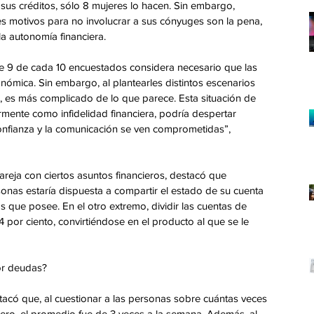
us créditos, sólo 8 mujeres lo hacen. Sin embargo, 
s motivos para no involucrar a sus cónyuges son la pena, 
la autonomía financiera.
ue 9 de cada 10 encuestados considera necesario que las 
ómica. Sin embargo, al plantearles distintos escenarios 
a, es más complicado de lo que parece. Esta situación de 
ente como infidelidad financiera, podría despertar 
a confianza y la comunicación se ven comprometidas”, 
eja con ciertos asuntos financieros, destacó que 
nas estaría dispuesta a compartir el estado de su cuenta 
s que posee. En el otro extremo, dividir las cuentas de 
4 por ciento, convirtiéndose en el producto al que se le 
or deudas?
tacó que, al cuestionar a las personas sobre cuántas veces 
nero, el promedio fue de 3 veces a la semana. Además, al 