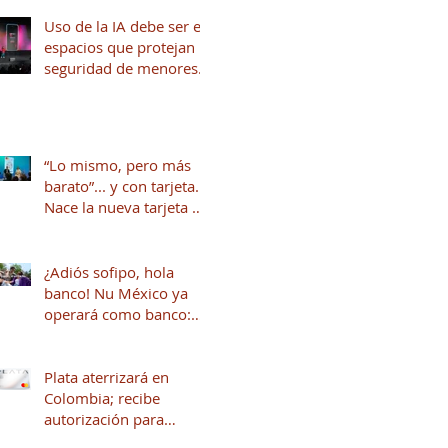
Uso de la IA debe ser en
espacios que protejan la
seguridad de menores
de edad
“Lo mismo, pero más
barato”... y con tarjeta.
Nace la nueva tarjeta de
crédito del Dr. Simi
junto a Stori
¿Adiós sofipo, hola
banco! Nu México ya
operará como banco:
qué cambia y qué viene
para tus finanzas
Plata aterrizará en
Colombia; recibe
autorización para
operar en ese país