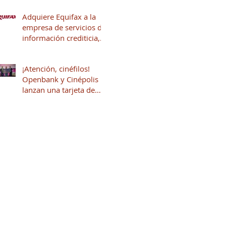
Adquiere Equifax a la
empresa de servicios de
información crediticia,
Círculo de Crédito
¡Atención, cinéfilos!
Openbank y Cinépolis
lanzan una tarjeta de
crédito sin anualidad
con hasta 16% en
puntos