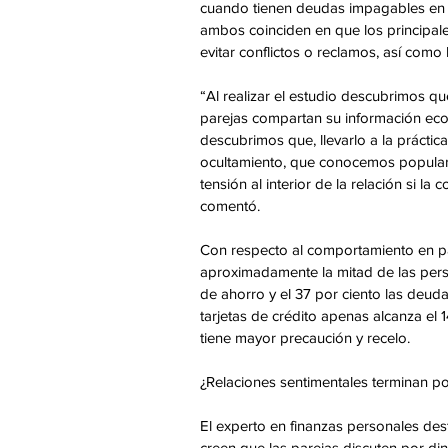
cuando tienen deudas impagables en s
ambos coinciden en que los principale
evitar conflictos o reclamos, así como 
“Al realizar el estudio descubrimos q
parejas compartan su información econ
descubrimos que, llevarlo a la práctic
ocultamiento, que conocemos popularm
tensión al interior de la relación si l
comentó.
Con respecto al comportamiento en par
aproximadamente la mitad de las perso
de ahorro y el 37 por ciento las deuda
tarjetas de crédito apenas alcanza el 1
tiene mayor precaución y recelo.
¿Relaciones sentimentales terminan p
El experto en finanzas personales des
creen que las parejas discuten por di