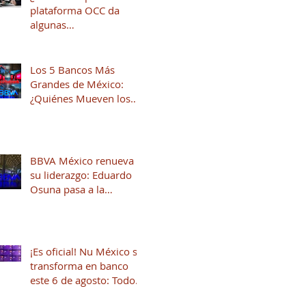
plataforma OCC da
algunas
recomendaciones para
quienes andan en
búsqueda de una
Los 5 Bancos Más
oportunidad laboral
Grandes de México:
¿Quiénes Mueven los
Hilos del Sistema
Financiero?
BBVA México renueva
su liderazgo: Eduardo
Osuna pasa a la
Presidencia y José Luis
Elechiguerra asume la
Dirección General
¡Es oficial! Nu México se
transforma en banco
este 6 de agosto: Todo
lo que necesitas saber