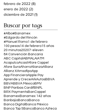
febrero de 2022
(8)
8 entradas
enero de 2022
(2)
2 entradas
diciembre de 2021
(1)
1 entrada
Buscar por tags
#Albo
#Banamex
#Edgardo del Rincón
#Manuel Romo
1 de febrero
100 pesos
14 de febrero
15 años
20 minutos
2020
7-eleven
84 Convención Bancaria
ABC Capital
ABM
ALAI
ATM
Acapulco
Acast
Afore Coppel
Afore Sura
Ahorro
Alianza
Allianz
Allianz X
Amsofipo
App
App Financiera
Apple Pay
Aprende y Crece
Ark
Autos
BBVA
BBVA
BBVA México
BMV
BNP Paribas Cardif
BNPL
BRX Payments
BanCoppel
Banamex
Banamex 142 años
Banbajio
Banca
Banca
Banca Digital
Banca México
Banca Top 5
Banco
Banco Azteca