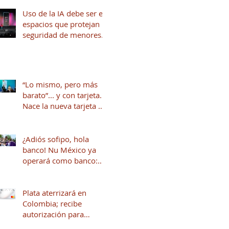
Uso de la IA debe ser en
espacios que protejan la
seguridad de menores
de edad
“Lo mismo, pero más
barato”... y con tarjeta.
Nace la nueva tarjeta de
crédito del Dr. Simi
junto a Stori
¿Adiós sofipo, hola
banco! Nu México ya
operará como banco:
qué cambia y qué viene
para tus finanzas
Plata aterrizará en
Colombia; recibe
autorización para
operar en ese país