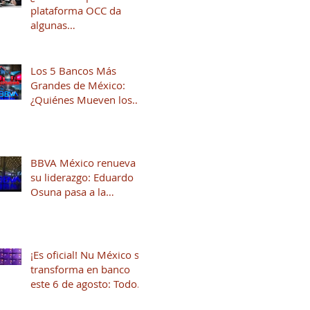
plataforma OCC da
algunas
recomendaciones para
quienes andan en
búsqueda de una
Los 5 Bancos Más
oportunidad laboral
Grandes de México:
¿Quiénes Mueven los
Hilos del Sistema
Financiero?
BBVA México renueva
su liderazgo: Eduardo
Osuna pasa a la
Presidencia y José Luis
Elechiguerra asume la
Dirección General
¡Es oficial! Nu México se
transforma en banco
este 6 de agosto: Todo
lo que necesitas saber