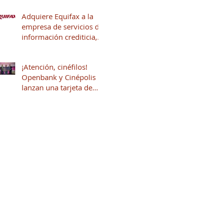
Adquiere Equifax a la
empresa de servicios de
información crediticia,
Círculo de Crédito
¡Atención, cinéfilos!
Openbank y Cinépolis
lanzan una tarjeta de
crédito sin anualidad
con hasta 16% en
puntos