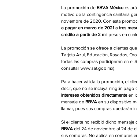
La promoción de 
BBVA México
 estará
motivo de la contingencia sanitaria ge
noviembre de 2020. Con esta promoció
a pagar en marzo de 2021 a tres mese
crédito a partir de 2 mil
 pesos en cualq
La promoción se ofrece a clientes que
Tarjeta Azul, Educación, Rayados, Oro,
todas las compras participarán en el 
consultar 
www.sat.gob.mx
).
Para hacer válida la promoción, el clie
decir, que no se incluya ningún pago d
intereses obtenidos directamente
 en l
mensaje de 
BBVA
 en su dispositivo m
llamar, pues sus compras quedarán ins
Si el cliente no recibió dicho mensaje
BBVA
 del 24 de noviembre al 24 de d
sus compras. No aplica en compras en e