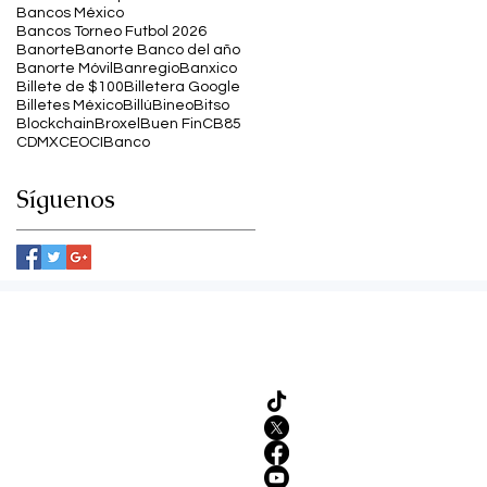
Bancos México
Bancos Torneo Futbol 2026
Banorte
Banorte Banco del año
Banorte Móvil
Banregio
Banxico
Billete de $100
Billetera Google
Billetes México
Billú
Bineo
Bitso
Blockchain
Broxel
Buen Fin
CB85
CDMX
CEO
CIBanco
Síguenos