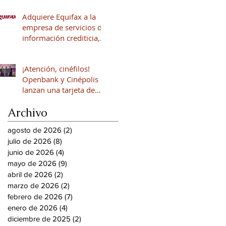
Adquiere Equifax a la
empresa de servicios de
información crediticia,
Círculo de Crédito
¡Atención, cinéfilos!
Openbank y Cinépolis
lanzan una tarjeta de
crédito sin anualidad
Archivo
con hasta 16% en
puntos
agosto de 2026
(2)
2 entradas
julio de 2026
(8)
8 entradas
junio de 2026
(4)
4 entradas
mayo de 2026
(9)
9 entradas
abril de 2026
(2)
2 entradas
marzo de 2026
(2)
2 entradas
febrero de 2026
(7)
7 entradas
enero de 2026
(4)
4 entradas
diciembre de 2025
(2)
2 entradas