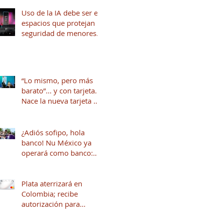
Uso de la IA debe ser en
espacios que protejan la
seguridad de menores
de edad
“Lo mismo, pero más
barato”... y con tarjeta.
Nace la nueva tarjeta de
crédito del Dr. Simi
junto a Stori
¿Adiós sofipo, hola
banco! Nu México ya
operará como banco:
qué cambia y qué viene
para tus finanzas
Plata aterrizará en
Colombia; recibe
autorización para
operar en ese país