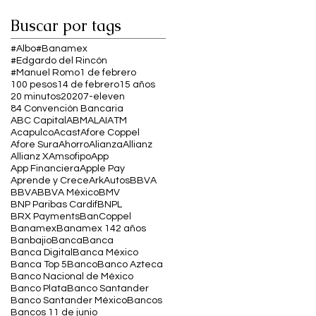
Buscar por tags
#Albo
#Banamex
#Edgardo del Rincón
#Manuel Romo
1 de febrero
100 pesos
14 de febrero
15 años
20 minutos
2020
7-eleven
84 Convención Bancaria
ABC Capital
ABM
ALAI
ATM
Acapulco
Acast
Afore Coppel
Afore Sura
Ahorro
Alianza
Allianz
Allianz X
Amsofipo
App
App Financiera
Apple Pay
Aprende y Crece
Ark
Autos
BBVA
BBVA
BBVA México
BMV
BNP Paribas Cardif
BNPL
BRX Payments
BanCoppel
Banamex
Banamex 142 años
Banbajio
Banca
Banca
Banca Digital
Banca México
Banca Top 5
Banco
Banco Azteca
Banco Nacional de México
Banco Plata
Banco Santander
Banco Santander México
Bancos
Bancos 11 de junio