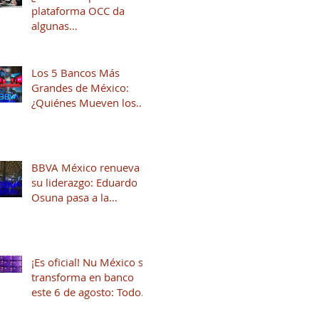
plataforma OCC da
algunas
recomendaciones para
quienes andan en
búsqueda de una
Los 5 Bancos Más
oportunidad laboral
Grandes de México:
¿Quiénes Mueven los
Hilos del Sistema
Financiero?
BBVA México renueva
su liderazgo: Eduardo
Osuna pasa a la
Presidencia y José Luis
Elechiguerra asume la
Dirección General
¡Es oficial! Nu México se
transforma en banco
este 6 de agosto: Todo
lo que necesitas saber