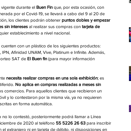
 vigente durante el 
Buen Fin
 que, por esta ocasión, con 
nerada por el Covid-19, se llevará a cabo del 9 al 20 de 
n, los clientes podrán obtener 
puntos dobles y empezar 
s sin intereses
 al realizar sus compras con 
tarjeta de 
uier establecimiento a nivel nacional.
 cuenten con un plástico de los siguientes productos: 
 IPN, Afinidad UNAM, Vive, Platinum e Infinite. Además, 
Sorteo SAT de 
El Buen fin
 (para mayor información 
nte 
necesita realizar compras en una sola exhibición
; es 
iferido. 
No aplica en compras realizadas a meses sin 
os comercios. Para aquellos clientes que recibieron un 
óvil y lo contestaron por la misma vía, ya no requieren 
critas en forma automática. 
 o no lo contestó, posteriormente podrá llamar a Línea 
iciembre de 2020 al teléfono 
55 5226 26 63
 para inscribir 
l extranjero ni en tarjeta de débito, ni disposiciones en 