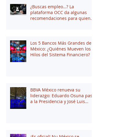
¿Buscas empleo…? La
plataforma OCC da algunas
recomendaciones para quienes
andan en búsqueda de una
oportunidad laboral
Los 5 Bancos Más Grandes de
México: ¿Quiénes Mueven los
Hilos del Sistema Financiero?
BBVA México renueva su
liderazgo: Eduardo Osuna pasa
a la Presidencia y José Luis
Elechiguerra asume la
Dirección General
¡Es oficial! Nu México se