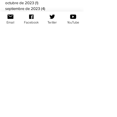
octubre de 2023
(1)
1 entrada
septiembre de 2023
(4)
4 entradas
agosto de 2023
(5)
5 entradas
julio de 2023
(8)
8 entradas
Email
Facebook
Twitter
YouTube
junio de 2023
(9)
9 entradas
mayo de 2023
(7)
7 entradas
abril de 2023
(6)
6 entradas
febrero de 2023
(8)
8 entradas
enero de 2023
(4)
4 entradas
septiembre de 2022
(6)
6 entradas
agosto de 2022
(1)
1 entrada
junio de 2022
(2)
2 entradas
mayo de 2022
(3)
3 entradas
abril de 2022
(11)
11 entradas
marzo de 2022
(3)
3 entradas
febrero de 2022
(8)
8 entradas
enero de 2022
(2)
2 entradas
diciembre de 2021
(1)
1 entrada
Buscar por tags