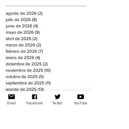
agosto de 2026
(2)
2 entradas
julio de 2026
(8)
8 entradas
junio de 2026
(4)
4 entradas
mayo de 2026
(9)
9 entradas
abril de 2026
(2)
2 entradas
marzo de 2026
(2)
2 entradas
febrero de 2026
(7)
7 entradas
enero de 2026
(4)
4 entradas
diciembre de 2025
(2)
2 entradas
noviembre de 2025
(10)
10 entradas
octubre de 2025
(5)
5 entradas
septiembre de 2025
(11)
11 entradas
agosto de 2025
(13)
13 entradas
julio de 2025
(13)
13 entradas
junio de 2025
(12)
12 entradas
Email
Facebook
Twitter
YouTube
mayo de 2025
(10)
10 entradas
abril de 2025
(5)
5 entradas
marzo de 2025
(3)
3 entradas
febrero de 2025
(1)
1 entrada