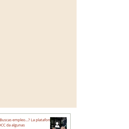
ia
IA
GandIA
Buscas empleo…? La plataforma
CC da algunas