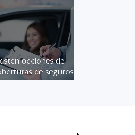
xisten opciones de
oberturas de seguros
e autos que el cliente
esconoce