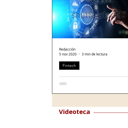
e-commerce
Viajes
Bee
Creación colaborativa
Redacción
5 nov 2020
3 min de lectura
Fintech
Regular el uso de la nube de fintech mexicanas es
ALAI
México, 5 de noviembre de 2020.- L
Asociación Latinoamericana de Inte
(ALAI) consideró que regular el uso 
nube para las...
Videoteca