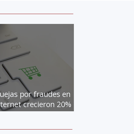
uejas por fraudes en
nternet crecieron 20%
n la pandemia