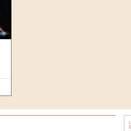
r21
Círculo de Crédito
Equifax
Información creditic
 una barrera:
a
rnet
de la
¿
O