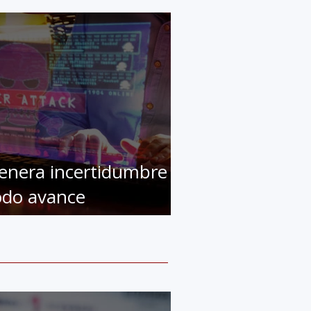
enera incertidumbre
odo avance
ecnológico, la IA no es
a excepción