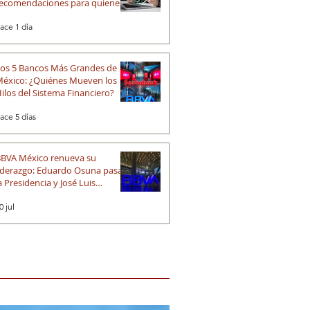
ecomendaciones para quienes
ndan en búsqueda de una
ace 1 día
portunidad laboral
os 5 Bancos Más Grandes de
éxico: ¿Quiénes Mueven los
ilos del Sistema Financiero?
ace 5 días
BVA México renueva su
iderazgo: Eduardo Osuna pasa a
a Presidencia y José Luis
lechiguerra asume la Dirección
0 jul
eneral