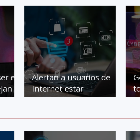
ser en
Alertan a usuarios de
G
jan la
Internet estar
t
ores
prevenidos por compras
t
online
l