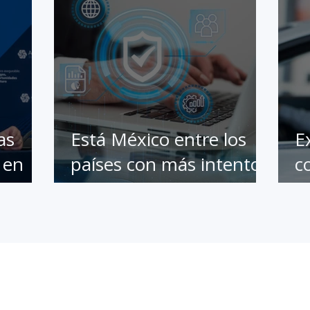
as
Está México entre los
E
 en
países con más intentos
c
de ciberataques;
d
ofrecen guía para
d
identificar sitios web y
plataformas confiables y
seguras