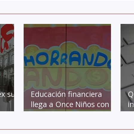
ex su
Educación financiera
Q
llega a Once Niños con al
i
ra
apoyo de BBVA
e