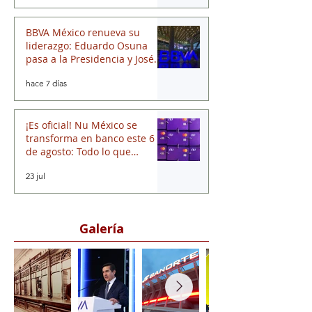
hace 3 días
BBVA México renueva su
liderazgo: Eduardo Osuna
pasa a la Presidencia y José
Luis Elechiguerra asume la
hace 7 días
Dirección General
¡Es oficial! Nu México se
transforma en banco este 6
de agosto: Todo lo que
necesitas saber
23 jul
Galería