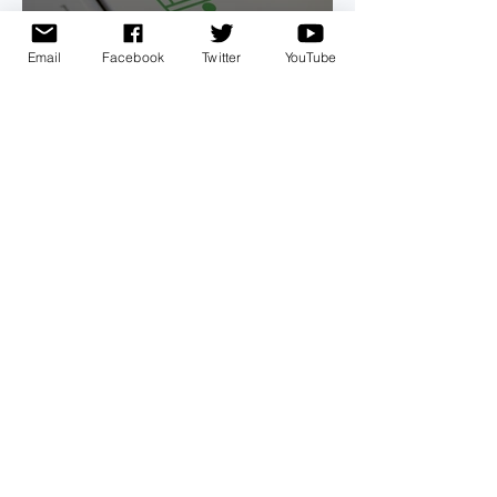
Email
Facebook
Twitter
YouTube
Quejas por fraudes en
internet crecieron 20% en
la pandemia
Tech