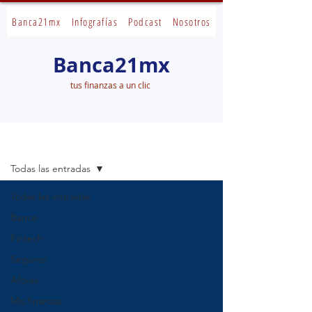
Banca21mx
Infografías
Podcast
Nosotros
Banca21mx
tus finanzas a un clic
Banca21mx
Todas las entradas
Todas las entradas
Banca
Fintech
Seguros
Afores
Mis finanzas