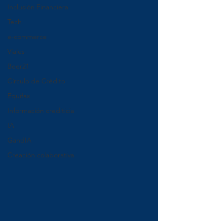
Inclusión Financiera
Tech
e-commerce
Viajes
Beer21
Círculo de Crédito
Equifax
Información crediticia
IA
GandIA
Creación colaborativa