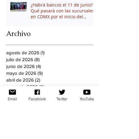
¿Habrá bancos el 11 de junio?
Qué pasará con las sucursales
en CDMX por el inicio del
mundial 2026
Archivo
agosto de 2026
(1)
1 entrada
julio de 2026
(8)
8 entradas
junio de 2026
(4)
4 entradas
mayo de 2026
(9)
9 entradas
abril de 2026
(2)
2 entradas
marzo de 2026
(2)
2 entradas
febrero de 2026
(7)
7 entradas
Email
Facebook
Twitter
YouTube
enero de 2026
(4)
4 entradas
diciembre de 2025
(2)
2 entradas
noviembre de 2025
(10)
10 entradas
octubre de 2025
(5)
5 entradas
septiembre de 2025
(11)
11 entradas
agosto de 2025
(13)
13 entradas