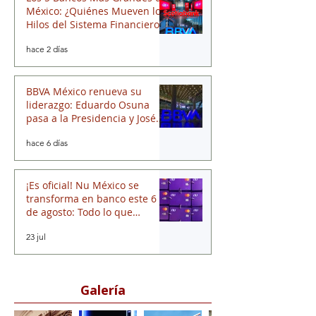
Los 5 Bancos Más Grandes de
México: ¿Quiénes Mueven los
Hilos del Sistema Financiero?
hace 2 días
BBVA México renueva su
liderazgo: Eduardo Osuna
pasa a la Presidencia y José
Luis Elechiguerra asume la
hace 6 días
Dirección General
¡Es oficial! Nu México se
transforma en banco este 6
de agosto: Todo lo que
necesitas saber
23 jul