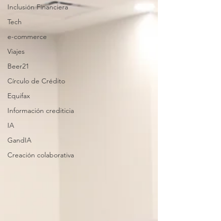
Inclusión Financiera
Tech
e-commerce
Viajes
Beer21
Círculo de Crédito
Equifax
Información crediticia
IA
GandIA
Creación colaborativa