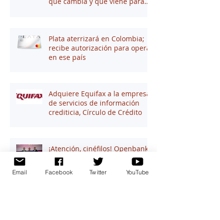
qué cambia y qué viene para
tus finanzas
Plata aterrizará en Colombia;
recibe autorización para operar
en ese país
Adquiere Equifax a la empresa
de servicios de información
crediticia, Círculo de Crédito
¡Atención, cinéfilos! Openbank
y Cinépolis lanzan una tarjeta
de crédito sin anualidad con
Email
Facebook
Twitter
YouTube
hasta 16% en puntos
¿Habrá bancos el 11 de junio?
Qué pasará con las sucursales