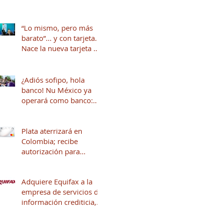
“Lo mismo, pero más
barato”... y con tarjeta.
Nace la nueva tarjeta de
crédito del Dr. Simi
junto a Stori
¿Adiós sofipo, hola
banco! Nu México ya
operará como banco:
qué cambia y qué viene
para tus finanzas
Plata aterrizará en
Colombia; recibe
autorización para
operar en ese país
Adquiere Equifax a la
empresa de servicios de
información crediticia,
Círculo de Crédito