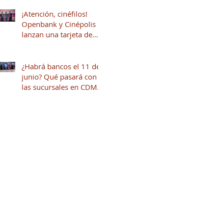
¡Atención, cinéfilos!
Openbank y Cinépolis
lanzan una tarjeta de
crédito sin anualidad
con hasta 16% en
puntos
¿Habrá bancos el 11 de
junio? Qué pasará con
las sucursales en CDMX
por el inicio del mundial
2026