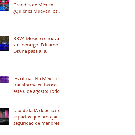
Grandes de México:
¿Quiénes Mueven los
Hilos del Sistema
Financiero?
BBVA México renueva
su liderazgo: Eduardo
Osuna pasa a la
Presidencia y José Luis
Elechiguerra asume la
Dirección General
¡Es oficial! Nu México se
transforma en banco
este 6 de agosto: Todo
lo que necesitas saber
Uso de la IA debe ser en
espacios que protejan la
seguridad de menores
de edad