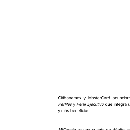
Citibanamex y MasterCard anunciar
Perfiles
 y 
Perfil Ejecutivo
 que integra u
y más beneficios. 
MiCuenta
 es una cuenta de débito con