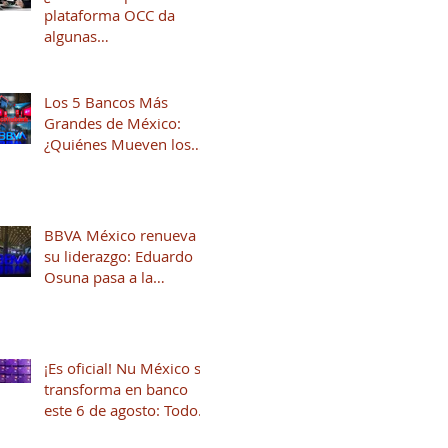
plataforma OCC da
algunas
recomendaciones para
quienes andan en
búsqueda de una
Los 5 Bancos Más
oportunidad laboral
Grandes de México:
¿Quiénes Mueven los
Hilos del Sistema
Financiero?
BBVA México renueva
su liderazgo: Eduardo
Osuna pasa a la
Presidencia y José Luis
Elechiguerra asume la
Dirección General
¡Es oficial! Nu México se
transforma en banco
este 6 de agosto: Todo
lo que necesitas saber