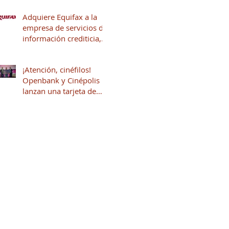
Adquiere Equifax a la
empresa de servicios de
información crediticia,
Círculo de Crédito
¡Atención, cinéfilos!
Openbank y Cinépolis
lanzan una tarjeta de
crédito sin anualidad
con hasta 16% en
puntos