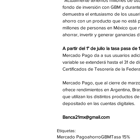
“Actualmente tenemos millones de usua
fondo de inversión con GBM y durante e
demuestra el entusiasmo de los usuar
ahorro con un producto que no está pe
millones de personas en México que n
ahorrar, invertir y generar ganancias d
A partir del 1° de julio la tasa pasa 
Mercado Pago da a sus usuarios adici
variable se extenderá hasta el 31 de d
Certificados de Tesorería de la Feder
Mercado Pago, que al cierre de marzo
ofrece rendimientos en Argentina, Bras
que utilizan los distintos productos d
depositado en las cuentas digitales.
Banca21mx@gmail.com
Etiquetas:
Mercado Pago
ahorro
GBM
Tasa 15%