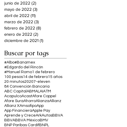
junio de 2022
(2)
2 entradas
mayo de 2022
(3)
3 entradas
abril de 2022
(11)
11 entradas
marzo de 2022
(3)
3 entradas
febrero de 2022
(8)
8 entradas
enero de 2022
(2)
2 entradas
diciembre de 2021
(1)
1 entrada
Buscar por tags
#Albo
#Banamex
#Edgardo del Rincón
#Manuel Romo
1 de febrero
100 pesos
14 de febrero
15 años
20 minutos
2020
7-eleven
84 Convención Bancaria
ABC Capital
ABM
ALAI
ATM
Acapulco
Acast
Afore Coppel
Afore Sura
Ahorro
Alianza
Allianz
Allianz X
Amsofipo
App
App Financiera
Apple Pay
Aprende y Crece
Ark
Autos
BBVA
BBVA
BBVA México
BMV
BNP Paribas Cardif
BNPL