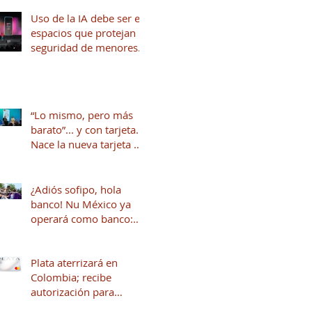
Uso de la IA debe ser en
espacios que protejan la
seguridad de menores
de edad
“Lo mismo, pero más
barato”... y con tarjeta.
Nace la nueva tarjeta de
crédito del Dr. Simi
junto a Stori
¿Adiós sofipo, hola
banco! Nu México ya
operará como banco:
qué cambia y qué viene
para tus finanzas
Plata aterrizará en
Colombia; recibe
autorización para
operar en ese país