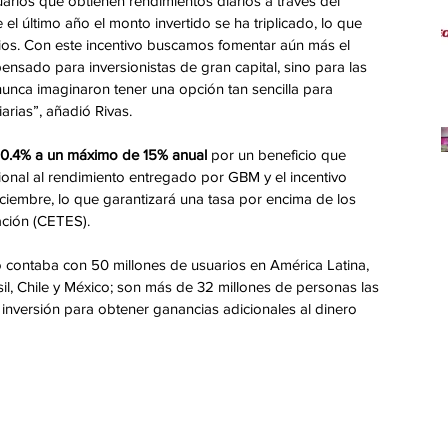
rios que obtienen rendimientos diarios a través del 
l último año el monto invertido se ha triplicado, lo que 
ios. Con este incentivo buscamos fomentar aún más el 
nsado para inversionistas de gran capital, sino para las 
unca imaginaron tener una opción tan sencilla para 
iarias”, añadió Rivas.
de 10.4% a un máximo de 15% anual
 por un beneficio que 
onal al rendimiento entregado por GBM y el incentivo 
iciembre, lo que garantizará una tasa por encima de los 
ación (CETES).
 contaba con 50 millones de usuarios en América Latina, 
il, Chile y México; son más de 32 millones de personas las 
e inversión para obtener ganancias adicionales al dinero 