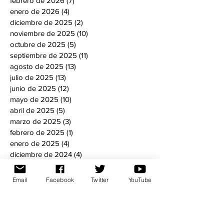
febrero de 2026
(7)
7 entradas
enero de 2026
(4)
4 entradas
diciembre de 2025
(2)
2 entradas
noviembre de 2025
(10)
10 entradas
octubre de 2025
(5)
5 entradas
septiembre de 2025
(11)
11 entradas
agosto de 2025
(13)
13 entradas
julio de 2025
(13)
13 entradas
junio de 2025
(12)
12 entradas
mayo de 2025
(10)
10 entradas
abril de 2025
(5)
5 entradas
marzo de 2025
(3)
3 entradas
febrero de 2025
(1)
1 entrada
enero de 2025
(4)
4 entradas
diciembre de 2024
(4)
4 entradas
noviembre de 2024
(8)
8 entradas
octubre de 2024
(6)
6 entradas
Email
Facebook
Twitter
YouTube
septiembre de 2024
(5)
5 entradas
agosto de 2024
(5)
5 entradas
julio de 2024
(6)
6 entradas
mayo de 2024
(8)
8 entradas