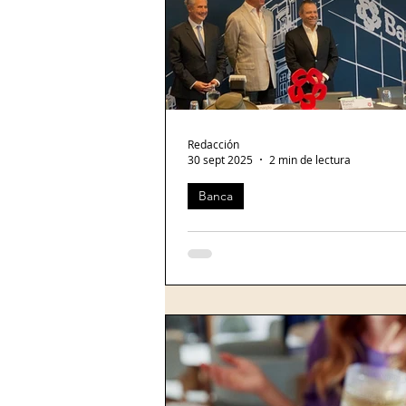
e-commerce
Viajes
Bee
Creación colaborativa
Redacción
30 sept 2025
2 min de lectura
Banca
Citi anuncia acuerdo con Fernando Chico Pardo p
del 25% de Banamex
Ernesto Torres Cantú, presidente d
Banamex; el empresario Fernando 
Pardo, y Manuel Romo, director gen
Banamex. Foto:...