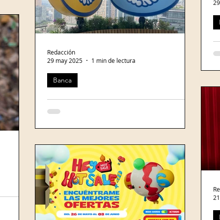
 la
29
BB
pe
Redacción
E
29 may 2025
1 min de lectura
BB
Banca
Ca
de
Mercado Pago también solicitará licencia bancaria en
Argentina
Mercado Pago ya ingresó su solicitud para
obtener la licencia bancaria en México. Foto:
B21. Mercado Pago anunció que solicitará
una...
Re
fidelidad de
21