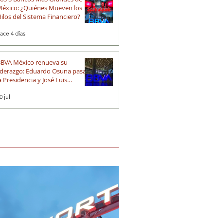
éxico: ¿Quiénes Mueven los
ilos del Sistema Financiero?
ace 4 días
BVA México renueva su
iderazgo: Eduardo Osuna pasa a
a Presidencia y José Luis
lechiguerra asume la Dirección
0 jul
eneral