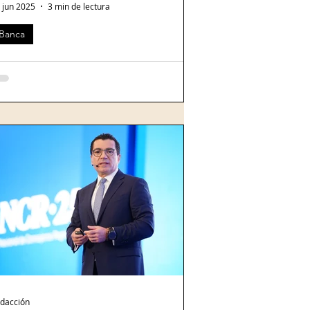
 jun 2025
3 min de lectura
Banca
enbank supera los 100,000 clientes en México: un nuevo hito
ra la banca digital
anzado en febrero de 2023, Openbank , el
nco 100% digital del Grupo Santander , ha
uperado rápidamente la barrera de los
0,000...
dacción