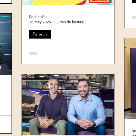
¿E
 que
ti
Redacción
De
26 may 2025
3 min de lectura
Mé
Fintech
Foto:
el
Arranca la nueva edición de Hot Sale; cada persona estima
compras por 5 mil pesos
Redacción Banca21 Al iniciar la doceava
edición del Hot Sale -a celebrarse del 26 de
mayo al 3 de junio de 2025- , existe una
robusta...
ge a Felipe
como
Re
sector.