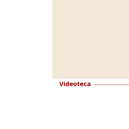
Foto: cortesía. La Asociación FinTec
anunció...
Videoteca