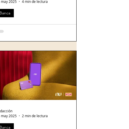
 may 2025
4 min de lectura
Banca
VA invertirá más de 100,000 millones de pesos en México en el
riodo 2025-2030
duardo Osuna Osuna, director general de
VA. Foto: cortesía. El presidente de BBVA,
rlos Torres Vila , ha anunciado un plan
...
dacción
 may 2025
2 min de lectura
Banca