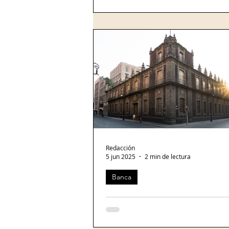
en México ya es cliente de Nu.
Redacción
5 jun 2025
2 min de lectura
Banca
Banamex cumple 141 años de historia e innovación
Fachada del Foro Valparaíso, ubica
del Palacio de los Condes de San M