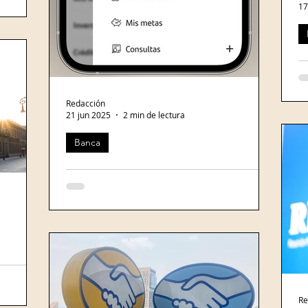
17
Op
pa
L
ba
Redacción
21 jun 2025
2 min de lectura
s
10
Banca
Galardonan a Santander México con dos premios en Experiencia
Digital
Redacción Banca21 Banco Santander México
fue premiado en los Digital CX Awards 2025
organizados por la revista The Digital
Banker,...
do dentro
ateo
Re