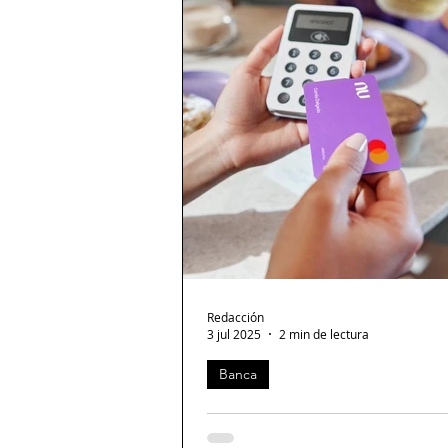
Redacción
3 jul 2025
2 min de lectura
Banca
Nu le dio crédito a los que nadie quiso
Una de cada cuatro personas banca