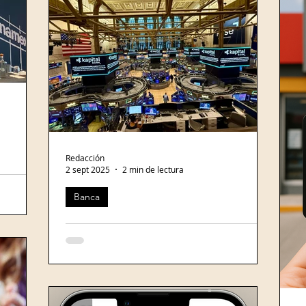
r21
Círculo de Crédito
Equifax
Información creditic
Redacción
2 sept 2025
2 min de lectura
ara la compra
Banca
e
Chico
Kapital Grupo Financiero alcanza valuación de 1,300 mdd tras
eral de
nueva ronda y se convierte en “unicornio”
Kapital Grupo Financiero , institución
financiera global y la principal plataforma
impulsada por inteligencia artificial (IA)
para...