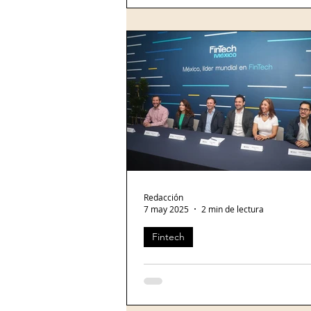
internautas que hay cuentan con una cuenta
de WhatsApp , lo que ha provocado
varias...
Redacción
7 may 2025
2 min de lectura
Fintech
Fintech México renueva su consejo directivo y reeli
Vallejo como su presidente
FinTech México reafirmó su papel 
principal organismo articulador del 