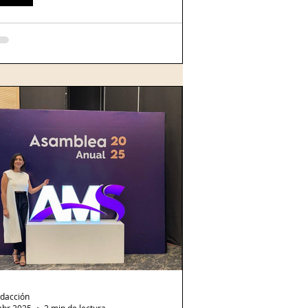
res cliente de Nu México? ya podrás realizar depósitos en las
endas Oxxo
sde inicios de año, los clientes de Nu
xico también ya pueden realizar retiros.
 cortesía. OXXO y Nu México anuncian
...
dacción