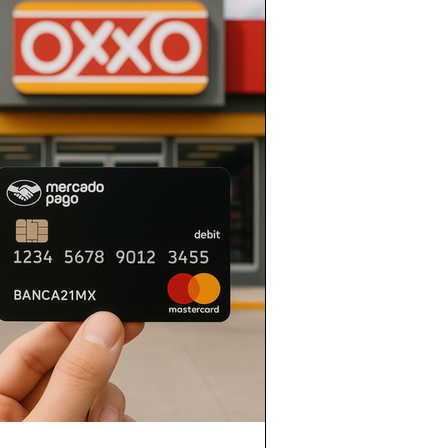
ia
IA
GandIA