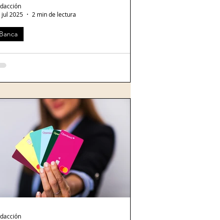
dacción
 jul 2025
2 min de lectura
Banca
rcado Pago y OXXO lanzan retiros en tiendas 24/7 en todo
xico
oto creada con IA. OXXO y Mercado Pago
nunciaron una colaboración estratégica
e habilita retiros de efectivo desde
entas digitales...
dacción