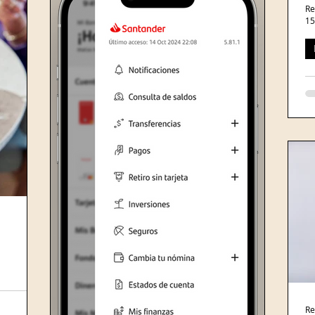
Re
15
Me
Mé
F
a
qu
cu
rizadas
Re