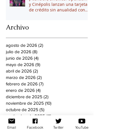
y Cinépolis lanzan una tarjeta
de crédito sin anualidad con
hasta 16% en puntos
Archivo
agosto de 2026
(2)
2 entradas
julio de 2026
(8)
8 entradas
junio de 2026
(4)
4 entradas
mayo de 2026
(9)
9 entradas
abril de 2026
(2)
2 entradas
marzo de 2026
(2)
2 entradas
febrero de 2026
(7)
7 entradas
enero de 2026
(4)
4 entradas
diciembre de 2025
(2)
2 entradas
noviembre de 2025
(10)
10 entradas
octubre de 2025
(5)
5 entradas
septiembre de 2025
(11)
11 entradas
agosto de 2025
(13)
13 entradas
Email
Facebook
Twitter
YouTube
julio de 2025
(13)
13 entradas