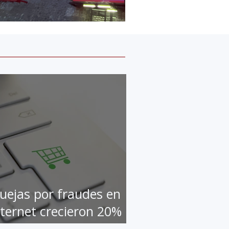
uejas por fraudes en
nternet crecieron 20%
n la pandemia