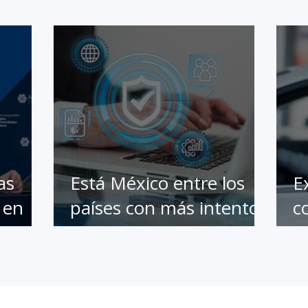
as
Está México entre los
E
 en
países con más intentos
c
de ciberataques;
d
ofrecen guía para
d
identificar sitios web y
plataformas confiables y