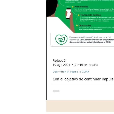
Redacción
19 ago 2021
2 min de lectura
Uber +Transit llega a la CDMX
Con el objetivo de continuar impul
movilidad sustentable y fomentando
multimodales en la CDMX, Uber pre
Uber +...