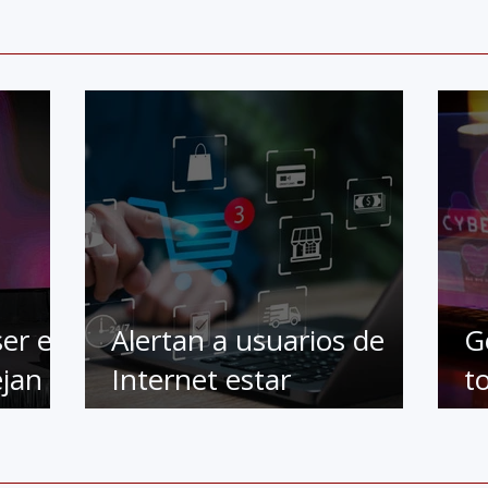
ser en
Alertan a usuarios de
G
jan la
Internet estar
t
ores
prevenidos por compras
t
online
l