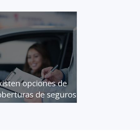
xisten opciones de
oberturas de seguros
e autos que el cliente
esconoce