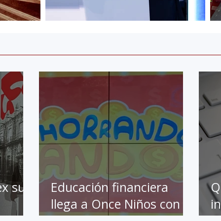
ex su
Educación financiera
Q
llega a Once Niños con al
i
ra
apoyo de BBVA
e