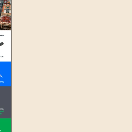
r21
Círculo de Crédito
Equifax
Información creditic