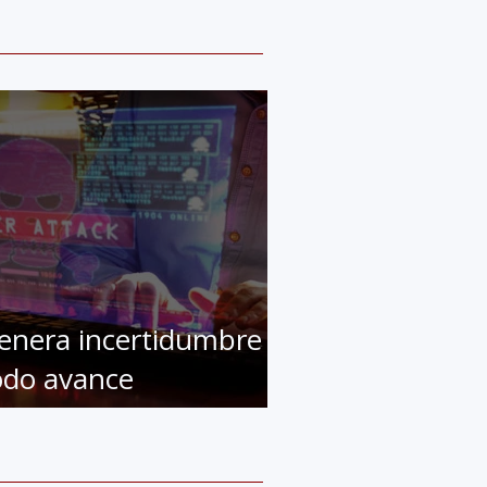
enera incertidumbre
odo avance
ecnológico, la IA no es
a excepción