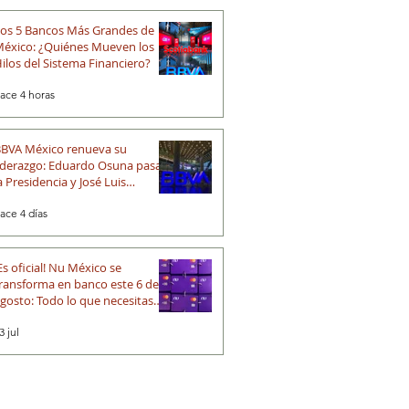
os 5 Bancos Más Grandes de
éxico: ¿Quiénes Mueven los
ilos del Sistema Financiero?
ace 4 horas
BVA México renueva su
iderazgo: Eduardo Osuna pasa a
a Presidencia y José Luis
lechiguerra asume la Dirección
ace 4 días
eneral
Es oficial! Nu México se
ransforma en banco este 6 de
gosto: Todo lo que necesitas
aber
3 jul