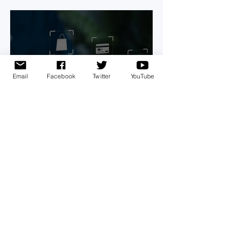
espacios que protejan la
seguridad de menores de
edad
Email
Facebook
Twitter
YouTube
Alertan a usuarios de
Internet estar prevenidos
por compras online