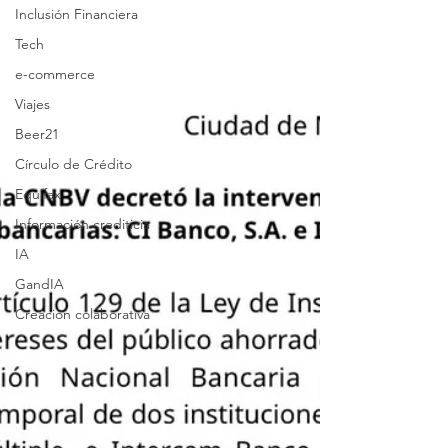
Inclusión Financiera
Tech
e-commerce
Viajes
Beer21
Círculo de Crédito
Equifax
Información crediticia
IA
GandIA
Creación colaborativa