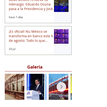
BBVA México renueva su
liderazgo: Eduardo Osuna
pasa a la Presidencia y José
Luis Elechiguerra asume la
hace 7 días
Dirección General
¡Es oficial! Nu México se
transforma en banco este 6
de agosto: Todo lo que
necesitas saber
23 jul
Galería