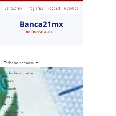
Banca21mx
Infografías
Podcast
Nosotros
Banca21mx
tus finanzas a un clic
Banca21mx
Todas las entradas
Todas las entradas
Banca
Fintech
Seguros
Afores
Mis finanzas