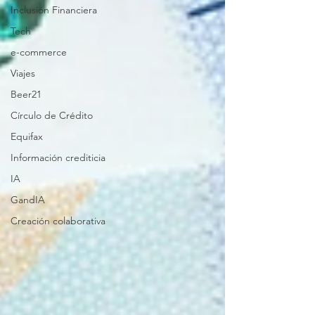
Inclusión Financiera
Tech
e-commerce
Viajes
Beer21
Círculo de Crédito
Equifax
Información crediticia
IA
GandIA
Creación colaborativa