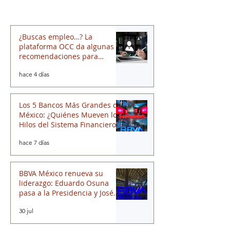
¿Buscas empleo…? La
plataforma OCC da algunas
recomendaciones para
quienes andan en búsqueda
hace 4 días
de una oportunidad laboral
Los 5 Bancos Más Grandes de
México: ¿Quiénes Mueven los
Hilos del Sistema Financiero?
hace 7 días
BBVA México renueva su
liderazgo: Eduardo Osuna
pasa a la Presidencia y José
Luis Elechiguerra asume la