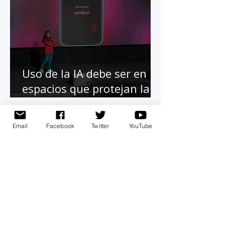
Uso de la IA debe ser en
espacios que protejan la
seguridad de menores de
Email
Facebook
Twitter
YouTube
edad