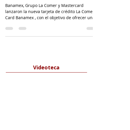
2 sept 2025
3 min de lectura
Lanzan tarjeta de crédito La Comer Card Banamex
Banamex, Grupo La Comer y Mastercard
lanzaron la nueva tarjeta de crédito La Comer
Card Banamex , con el objetivo de ofrecer una
opción...
Videoteca