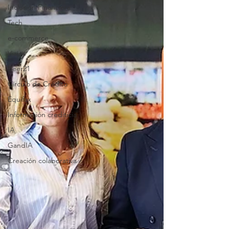
Inclusión Financiera
Tech
e-commerce
Viajes
Beer21
Círculo de Crédito
Equifax
Información crediticia
IA
GandIA
Creación colaborativa