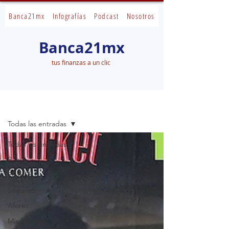
Banca21mx
Infografías
Podcast
Nosotros
Banca21mx
tus finanzas a un clic
Banca21mx
Todas las entradas
Todas las entradas
Banca
Fintech
Seguros
Afores
Mis finanzas