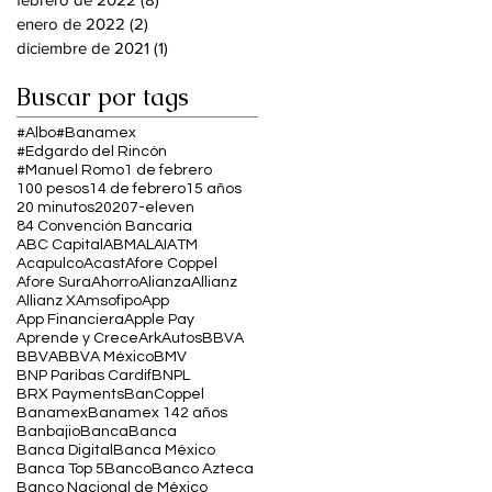
enero de 2022
(2)
2 entradas
diciembre de 2021
(1)
1 entrada
Buscar por tags
#Albo
#Banamex
#Edgardo del Rincón
#Manuel Romo
1 de febrero
100 pesos
14 de febrero
15 años
20 minutos
2020
7-eleven
84 Convención Bancaria
ABC Capital
ABM
ALAI
ATM
Acapulco
Acast
Afore Coppel
Afore Sura
Ahorro
Alianza
Allianz
Allianz X
Amsofipo
App
App Financiera
Apple Pay
Aprende y Crece
Ark
Autos
BBVA
BBVA
BBVA México
BMV
BNP Paribas Cardif
BNPL
BRX Payments
BanCoppel
Banamex
Banamex 142 años
Banbajio
Banca
Banca
Banca Digital
Banca México
Banca Top 5
Banco
Banco Azteca
Banco Nacional de México