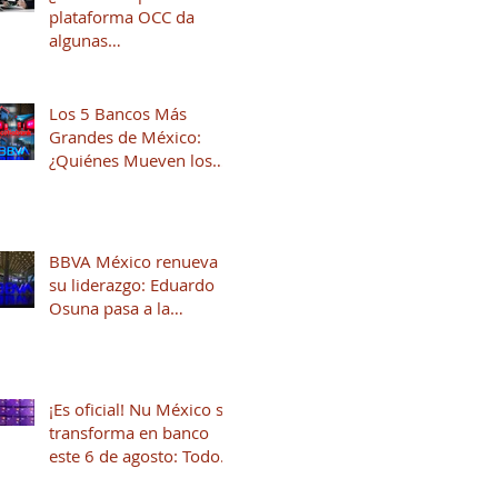
plataforma OCC da
algunas
recomendaciones para
quienes andan en
búsqueda de una
Los 5 Bancos Más
oportunidad laboral
Grandes de México:
¿Quiénes Mueven los
Hilos del Sistema
Financiero?
BBVA México renueva
su liderazgo: Eduardo
Osuna pasa a la
Presidencia y José Luis
Elechiguerra asume la
Dirección General
¡Es oficial! Nu México se
transforma en banco
este 6 de agosto: Todo
lo que necesitas saber