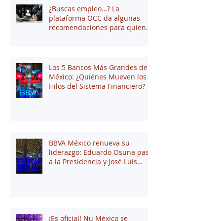
¿Buscas empleo…? La
plataforma OCC da algunas
recomendaciones para quienes
andan en búsqueda de una
oportunidad laboral
Los 5 Bancos Más Grandes de
México: ¿Quiénes Mueven los
Hilos del Sistema Financiero?
BBVA México renueva su
liderazgo: Eduardo Osuna pasa
a la Presidencia y José Luis
Elechiguerra asume la
Dirección General
¡Es oficial! Nu México se