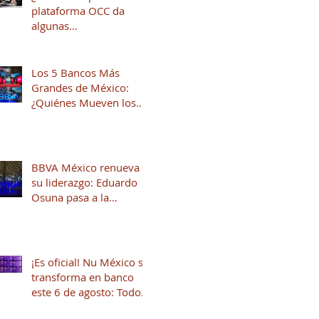
plataforma OCC da
algunas
recomendaciones para
quienes andan en
búsqueda de una
Los 5 Bancos Más
oportunidad laboral
Grandes de México:
¿Quiénes Mueven los
Hilos del Sistema
Financiero?
BBVA México renueva
su liderazgo: Eduardo
Osuna pasa a la
Presidencia y José Luis
Elechiguerra asume la
Dirección General
¡Es oficial! Nu México se
transforma en banco
este 6 de agosto: Todo
lo que necesitas saber