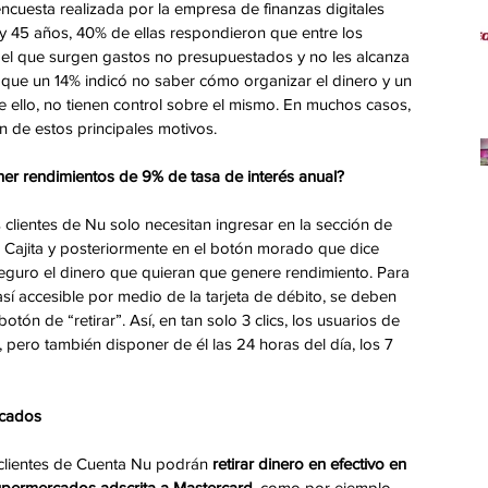
ncuesta realizada por la empresa de finanzas digitales 
y 45 años, 40% de ellas respondieron que entre los 
 el que surgen gastos no presupuestados y no les alcanza 
s que un 14% indicó no saber cómo organizar el dinero y un 
ello, no tienen control sobre el mismo. En muchos casos, 
 de estos principales motivos.  
ner rendimientos de 9% de tasa de interés anual?
os clientes de Nu solo necesitan ingresar en la sección de 
a Cajita y posteriormente en el botón morado que dice 
 seguro el dinero que quieran que genere rendimiento. Para 
a así accesible por medio de la tarjeta de débito, se deben 
tón de “retirar”. Así, en tan solo 3 clics, los usuarios de 
pero también disponer de él las 24 horas del día, los 7 
rcados
s clientes de Cuenta Nu podrán 
retirar dinero en efectivo en 
supermercados adscrita a Mastercard,
 como por ejemplo 