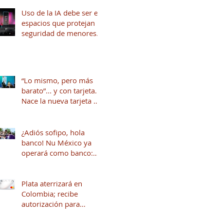
Uso de la IA debe ser en
espacios que protejan la
seguridad de menores
de edad
“Lo mismo, pero más
barato”... y con tarjeta.
Nace la nueva tarjeta de
crédito del Dr. Simi
junto a Stori
¿Adiós sofipo, hola
banco! Nu México ya
operará como banco:
qué cambia y qué viene
para tus finanzas
Plata aterrizará en
Colombia; recibe
autorización para
operar en ese país