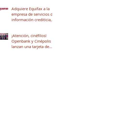
Adquiere Equifax a la
empresa de servicios de
información crediticia,
Círculo de Crédito
¡Atención, cinéfilos!
Openbank y Cinépolis
lanzan una tarjeta de
crédito sin anualidad
con hasta 16% en
puntos