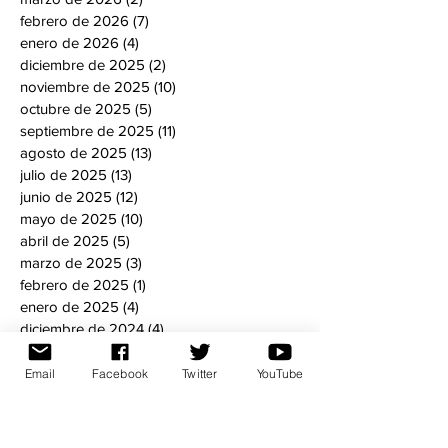
febrero de 2026
(7)
7 entradas
enero de 2026
(4)
4 entradas
diciembre de 2025
(2)
2 entradas
noviembre de 2025
(10)
10 entradas
octubre de 2025
(5)
5 entradas
septiembre de 2025
(11)
11 entradas
agosto de 2025
(13)
13 entradas
julio de 2025
(13)
13 entradas
junio de 2025
(12)
12 entradas
mayo de 2025
(10)
10 entradas
abril de 2025
(5)
5 entradas
marzo de 2025
(3)
3 entradas
febrero de 2025
(1)
1 entrada
enero de 2025
(4)
4 entradas
diciembre de 2024
(4)
4 entradas
noviembre de 2024
(8)
8 entradas
octubre de 2024
(6)
6 entradas
Email
Facebook
Twitter
YouTube
septiembre de 2024
(5)
5 entradas
agosto de 2024
(5)
5 entradas
julio de 2024
(6)
6 entradas