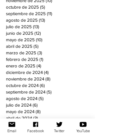
noviembre de 2025
(10)
10 entradas
octubre de 2025
(5)
5 entradas
septiembre de 2025
(11)
11 entradas
agosto de 2025
(13)
13 entradas
julio de 2025
(13)
13 entradas
junio de 2025
(12)
12 entradas
mayo de 2025
(10)
10 entradas
abril de 2025
(5)
5 entradas
marzo de 2025
(3)
3 entradas
febrero de 2025
(1)
1 entrada
enero de 2025
(4)
4 entradas
diciembre de 2024
(4)
4 entradas
noviembre de 2024
(8)
8 entradas
octubre de 2024
(6)
6 entradas
septiembre de 2024
(5)
5 entradas
agosto de 2024
(5)
5 entradas
julio de 2024
(6)
6 entradas
mayo de 2024
(8)
8 entradas
abril de 2024
(3)
3 entradas
marzo de 2024
(7)
7 entradas
Email
Facebook
Twitter
YouTube
febrero de 2024
(3)
3 entradas