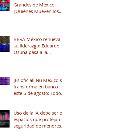
Grandes de México:
¿Quiénes Mueven los
Hilos del Sistema
Financiero?
BBVA México renueva
su liderazgo: Eduardo
Osuna pasa a la
Presidencia y José Luis
Elechiguerra asume la
Dirección General
¡Es oficial! Nu México se
transforma en banco
este 6 de agosto: Todo
lo que necesitas saber
Uso de la IA debe ser en
espacios que protejan la
seguridad de menores
de edad