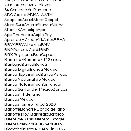
100 pesos
14 de febrero
15 años
20 minutos
2020
7-eleven
84 Convención Bancaria
ABC Capital
ABM
ALAI
ATM
Acapulco
Acast
Afore Coppel
Afore Sura
Ahorro
Alianza
Allianz
Allianz X
Amsofipo
App
App Financiera
Apple Pay
Aprende y Crece
Ark
Autos
BBVA
BBVA
BBVA México
BMV
BNP Paribas Cardif
BNPL
BRX Payments
BanCoppel
Banamex
Banamex 142 años
Banbajio
Banca
Banca
Banca Digital
Banca México
Banca Top 5
Banco
Banco Azteca
Banco Nacional de México
Banco Plata
Banco Santander
Banco Santander México
Bancos
Bancos 11 de junio
Bancos México
Bancos Torneo Futbol 2026
Banorte
Banorte Banco del año
Banorte Móvil
Banregio
Banxico
Billete de $100
Billetera Google
Billetes México
Billú
Bineo
Bitso
Blockchain
Broxel
Buen Fin
CB85