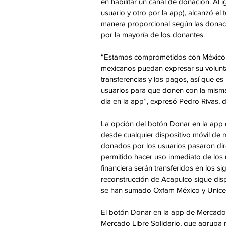
en habilitar un canal de donación. Al 
usuario y otro por la app), alcanzó el
manera proporcional según las donacio
por la mayoría de los donantes.
“Estamos comprometidos con México y 
mexicanos puedan expresar su volunta
transferencias y los pagos, así que es
usuarios para que donen con la misma
día en la app”, expresó Pedro Rivas,
La opción del botón Donar en la app d
desde cualquier dispositivo móvil de m
donados por los usuarios pasaron dire
permitido hacer uso inmediato de los 
financiera serán transferidos en los si
reconstrucción de Acapulco sigue disp
se han sumado Oxfam México y Unicef
El botón Donar en la app de Mercado 
Mercado Libre Solidario, que agrupa m