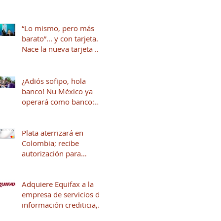
“Lo mismo, pero más
barato”... y con tarjeta.
Nace la nueva tarjeta de
crédito del Dr. Simi
junto a Stori
¿Adiós sofipo, hola
banco! Nu México ya
operará como banco:
qué cambia y qué viene
para tus finanzas
Plata aterrizará en
Colombia; recibe
autorización para
operar en ese país
Adquiere Equifax a la
empresa de servicios de
información crediticia,
Círculo de Crédito