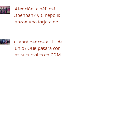
¡Atención, cinéfilos!
Openbank y Cinépolis
lanzan una tarjeta de
crédito sin anualidad
con hasta 16% en
puntos
¿Habrá bancos el 11 de
junio? Qué pasará con
las sucursales en CDMX
por el inicio del mundial
2026