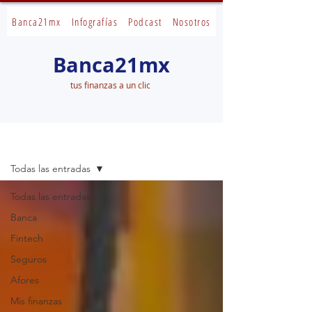
Banca21mx
Infografías
Podcast
Nosotros
Banca21mx
tus finanzas a un clic
Banca21mx
Todas las entradas
Todas las entradas
Banca
Fintech
Seguros
Afores
Mis finanzas