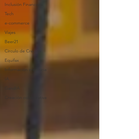
Inclusión Financiera
Tech
e-commerce
Viajes
Beer21
Círculo de Crédito
Equifax
Información crediticia
IA
GandIA
Creación colaborativa