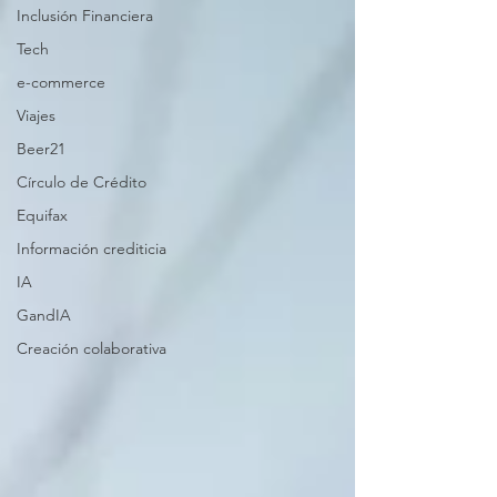
Inclusión Financiera
Tech
e-commerce
Viajes
Beer21
Círculo de Crédito
Equifax
Información crediticia
IA
GandIA
Creación colaborativa