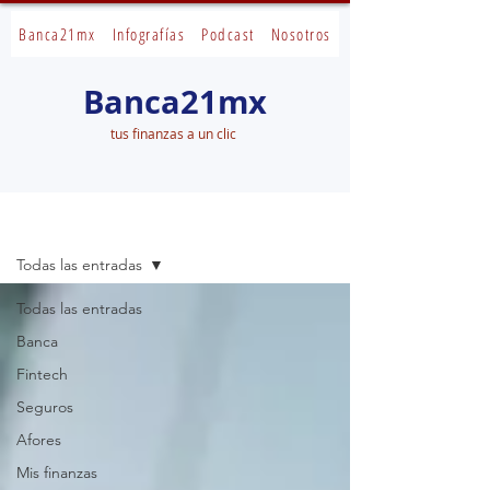
Banca21mx
Infografías
Podcast
Nosotros
Banca21mx
tus finanzas a un clic
Banca21mx
Todas las entradas
Todas las entradas
Banca
Fintech
Seguros
Afores
Mis finanzas