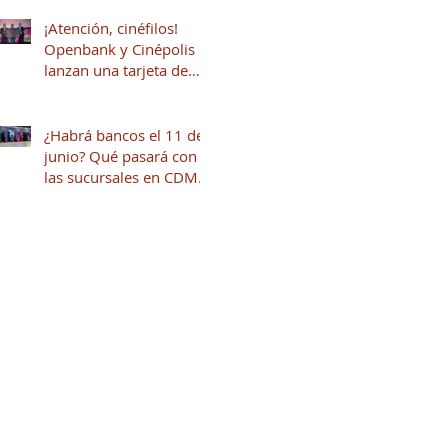
¡Atención, cinéfilos!
Openbank y Cinépolis
lanzan una tarjeta de
crédito sin anualidad
con hasta 16% en
puntos
¿Habrá bancos el 11 de
junio? Qué pasará con
las sucursales en CDMX
por el inicio del mundial
2026