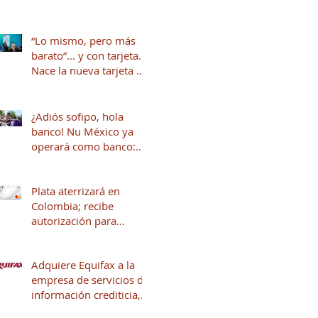
“Lo mismo, pero más
barato”... y con tarjeta.
Nace la nueva tarjeta de
crédito del Dr. Simi
junto a Stori
¿Adiós sofipo, hola
banco! Nu México ya
operará como banco:
qué cambia y qué viene
para tus finanzas
Plata aterrizará en
Colombia; recibe
autorización para
operar en ese país
Adquiere Equifax a la
empresa de servicios de
información crediticia,
Círculo de Crédito