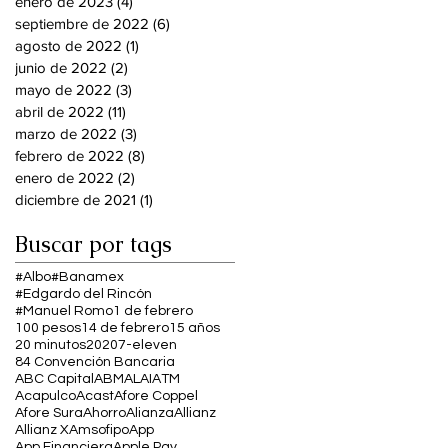
enero de 2023
(4)
4 entradas
septiembre de 2022
(6)
6 entradas
agosto de 2022
(1)
1 entrada
junio de 2022
(2)
2 entradas
mayo de 2022
(3)
3 entradas
abril de 2022
(11)
11 entradas
marzo de 2022
(3)
3 entradas
febrero de 2022
(8)
8 entradas
enero de 2022
(2)
2 entradas
diciembre de 2021
(1)
1 entrada
Buscar por tags
#Albo
#Banamex
#Edgardo del Rincón
#Manuel Romo
1 de febrero
100 pesos
14 de febrero
15 años
20 minutos
2020
7-eleven
84 Convención Bancaria
ABC Capital
ABM
ALAI
ATM
Acapulco
Acast
Afore Coppel
Afore Sura
Ahorro
Alianza
Allianz
Allianz X
Amsofipo
App
App Financiera
Apple Pay