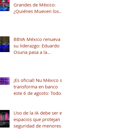
Grandes de México:
¿Quiénes Mueven los
Hilos del Sistema
Financiero?
BBVA México renueva
su liderazgo: Eduardo
Osuna pasa a la
Presidencia y José Luis
Elechiguerra asume la
Dirección General
¡Es oficial! Nu México se
transforma en banco
este 6 de agosto: Todo
lo que necesitas saber
Uso de la IA debe ser en
espacios que protejan la
seguridad de menores
de edad