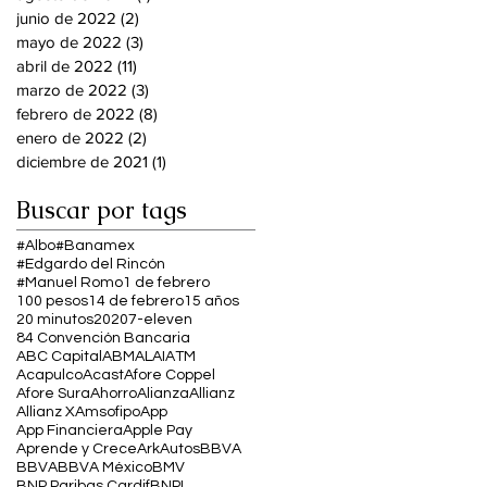
junio de 2022
(2)
2 entradas
mayo de 2022
(3)
3 entradas
abril de 2022
(11)
11 entradas
marzo de 2022
(3)
3 entradas
febrero de 2022
(8)
8 entradas
enero de 2022
(2)
2 entradas
diciembre de 2021
(1)
1 entrada
Buscar por tags
#Albo
#Banamex
#Edgardo del Rincón
#Manuel Romo
1 de febrero
100 pesos
14 de febrero
15 años
20 minutos
2020
7-eleven
84 Convención Bancaria
ABC Capital
ABM
ALAI
ATM
Acapulco
Acast
Afore Coppel
Afore Sura
Ahorro
Alianza
Allianz
Allianz X
Amsofipo
App
App Financiera
Apple Pay
Aprende y Crece
Ark
Autos
BBVA
BBVA
BBVA México
BMV
BNP Paribas Cardif
BNPL