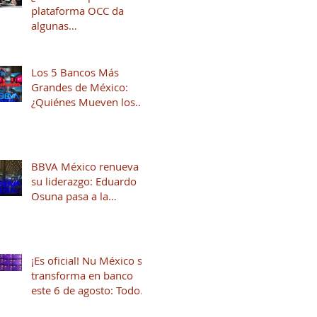
plataforma OCC da
algunas
recomendaciones para
quienes andan en
búsqueda de una
Los 5 Bancos Más
oportunidad laboral
Grandes de México:
¿Quiénes Mueven los
Hilos del Sistema
Financiero?
BBVA México renueva
su liderazgo: Eduardo
Osuna pasa a la
Presidencia y José Luis
Elechiguerra asume la
Dirección General
¡Es oficial! Nu México se
transforma en banco
este 6 de agosto: Todo
lo que necesitas saber