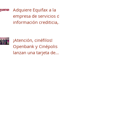
Adquiere Equifax a la
empresa de servicios de
información crediticia,
Círculo de Crédito
¡Atención, cinéfilos!
Openbank y Cinépolis
lanzan una tarjeta de
crédito sin anualidad
con hasta 16% en
puntos