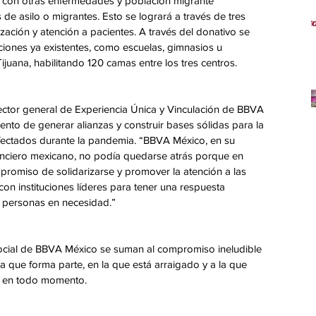
s con otras enfermedades y población migrante 
de asilo o migrantes. Esto se logrará a través de tres 
lización y atención a pacientes. A través del donativo se 
ciones ya existentes, como escuelas, gimnasios u 
juana, habilitando 120 camas entre los tres centros.
rector general de Experiencia Única y Vinculación de BBVA 
to de generar alianzas y construir bases sólidas para la 
nfectados durante la pandemia. “BBVA México, en su 
nanciero mexicano, no podía quedarse atrás porque en 
romiso de solidarizarse y promover la atención a las 
on instituciones líderes para tener una respuesta 
s personas en necesidad.”
ocial de BBVA México se suman al compromiso ineludible 
la que forma parte, en la que está arraigado y a la que 
, en todo momento.