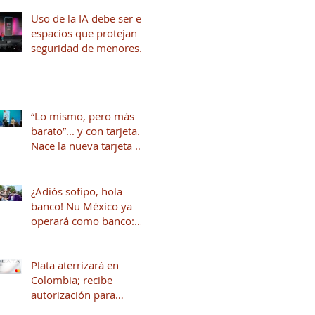
Uso de la IA debe ser en
espacios que protejan la
seguridad de menores
de edad
“Lo mismo, pero más
barato”... y con tarjeta.
Nace la nueva tarjeta de
crédito del Dr. Simi
junto a Stori
¿Adiós sofipo, hola
banco! Nu México ya
operará como banco:
qué cambia y qué viene
para tus finanzas
Plata aterrizará en
Colombia; recibe
autorización para
operar en ese país