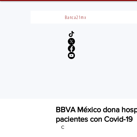
Banca21mx
BBVA México dona hospi
pacientes con Covid-19
C