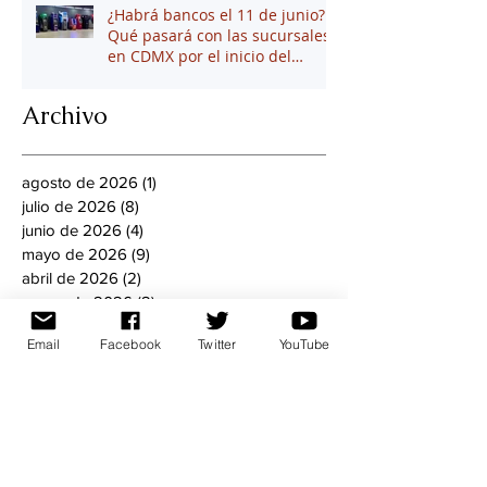
¿Habrá bancos el 11 de junio?
Qué pasará con las sucursales
en CDMX por el inicio del
mundial 2026
Archivo
agosto de 2026
(1)
1 entrada
julio de 2026
(8)
8 entradas
junio de 2026
(4)
4 entradas
mayo de 2026
(9)
9 entradas
abril de 2026
(2)
2 entradas
marzo de 2026
(2)
2 entradas
febrero de 2026
(7)
7 entradas
Email
Facebook
Twitter
YouTube
enero de 2026
(4)
4 entradas
diciembre de 2025
(2)
2 entradas
noviembre de 2025
(10)
10 entradas
octubre de 2025
(5)
5 entradas
septiembre de 2025
(11)
11 entradas
agosto de 2025
(13)
13 entradas