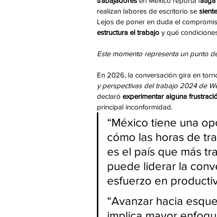
trabajadores
 en México reporta f
atiga
realizan labores de escritorio se 
sient
Lejos de poner en duda el compromis
estructura el trabajo
 y qué condiciones
Este momento representa un punto de 
En 2026, la conversación gira en torno
y perspectivas del trabajo 2024 de 
declaró
 experimentar alguna frustración
principal inconformidad.
“México tiene una opo
cómo las horas de tra
es el país que más tr
puede liderar la con
esfuerzo en productiv
“Avanzar hacia esque
implica mayor enfoqu