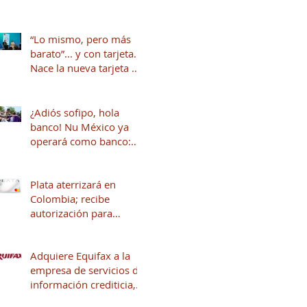
“Lo mismo, pero más
barato”... y con tarjeta.
Nace la nueva tarjeta de
crédito del Dr. Simi
junto a Stori
¿Adiós sofipo, hola
banco! Nu México ya
operará como banco:
qué cambia y qué viene
para tus finanzas
Plata aterrizará en
Colombia; recibe
autorización para
operar en ese país
Adquiere Equifax a la
empresa de servicios de
información crediticia,
Círculo de Crédito