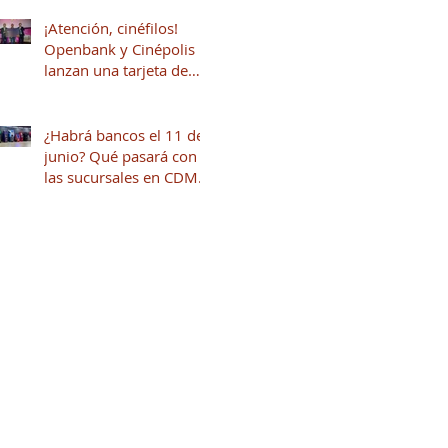
¡Atención, cinéfilos!
Openbank y Cinépolis
lanzan una tarjeta de
crédito sin anualidad
con hasta 16% en
puntos
¿Habrá bancos el 11 de
junio? Qué pasará con
las sucursales en CDMX
por el inicio del mundial
2026