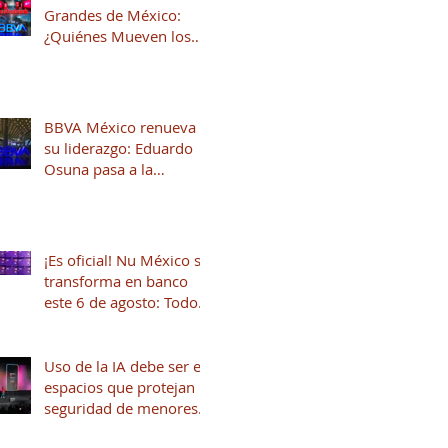
Grandes de México:
¿Quiénes Mueven los
Hilos del Sistema
Financiero?
BBVA México renueva
su liderazgo: Eduardo
Osuna pasa a la
Presidencia y José Luis
Elechiguerra asume la
Dirección General
¡Es oficial! Nu México se
transforma en banco
este 6 de agosto: Todo
lo que necesitas saber
Uso de la IA debe ser en
espacios que protejan la
seguridad de menores
de edad