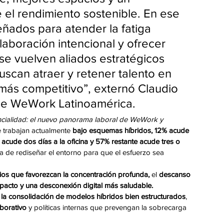
e el rendimiento sostenible. En ese 
ñados para atender la fatiga 
olaboración intencional y ofrecer 
 se vuelven aliados estratégicos 
scan atraer y retener talento en 
más competitivo”, externó Claudio 
de WeWork Latinoamérica.
ncialidad: el nuevo panorama laboral de WeWork y 
e trabajan actualmente
 bajo esquemas híbridos, 12% acude 
 acude dos días a la oficina y 57% restante acude tres o 
ta de rediseñar el entorno para que el esfuerzo sea 
os que favorezcan la concentración profunda,
 el 
descanso 
pacto y una desconexión digital más saludable.
 
la consolidación de modelos híbridos bien estructurados
, 
aborativo
 y políticas internas que prevengan la sobrecarga 