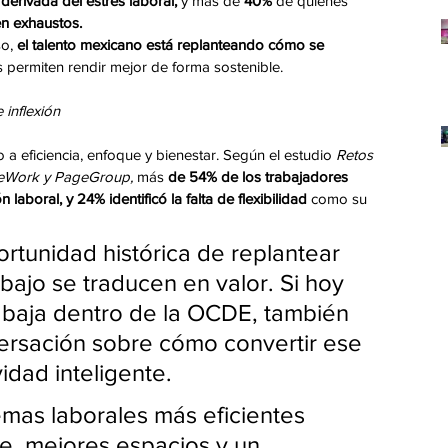
 derivada del estrés laboral,
 y más de 
40% 
de quienes 
en exhaustos.
o, 
el talento mexicano está replanteando cómo se 
 permiten rendir mejor de forma sostenible.
inflexión
 a eficiencia, enfoque y bienestar. Según el estudio 
Retos 
WeWork y PageGroup,
 más 
de 54% de los trabajadores
 laboral, y 24% identificó la falta de flexibilidad
 como su 
rtunidad histórica de replantear 
bajo se traducen en valor. Si hoy 
abaja dentro de la OCDE, también 
versación sobre cómo convertir ese 
idad inteligente.
mas laborales más eficientes 
e, mejores espacios y un 